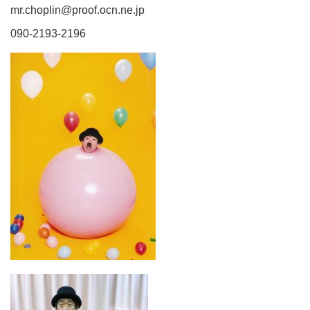
mr.choplin@proof.ocn.ne.jp
090-2193-2196