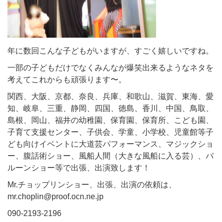
年に数回こんな子どもがいますが、すごく嬉しいですね。
一部の子どもだけでなくみんなが爆笑出来るようなネタを
考えてこれからも頑張ります〜。
関西、大阪、京都、奈良、兵庫、和歌山、滋賀、東海、愛
知、岐阜、三重、静岡、四国、徳島、香川、中国、鳥取、
島根、岡山、福井の幼稚園、保育園、保育所、こども園、
子育て支援センター、子供会、学童、小学校、児童館等子
ども向けイベントに大道芸パフォーマンス、マジックショ
ー、腹話術ショー、風船人間（大きな風船に入る芸）、バ
ルーンショー等で出張、出演致します！
Mr.チョップリンショー、出張、出演の依頼は、
mr.choplin@proof.ocn.ne.jp
090-2193-2196